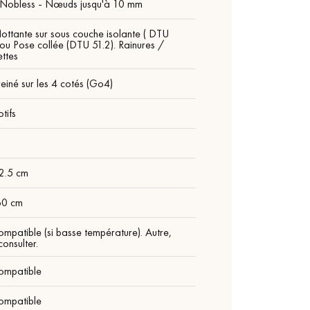
 Nobless - Nœuds jusqu'à 10 mm
lottante sur sous couche isolante ( DTU
 ou Pose collée (DTU 51.2). Rainures /
ttes
einé sur les 4 cotés (Go4)
tifs
m
12.5 cm
60 cm
ompatible (si basse température). Autre,
onsulter.
ompatible
ompatible