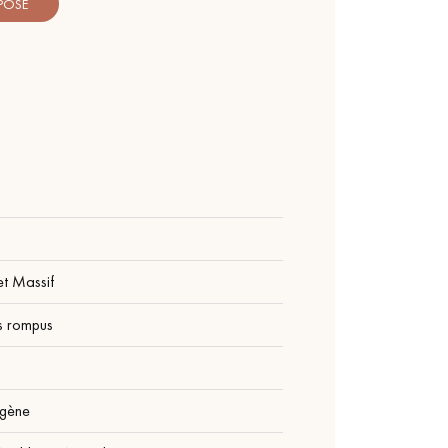
 POSE
et Massif
s rompus
gène