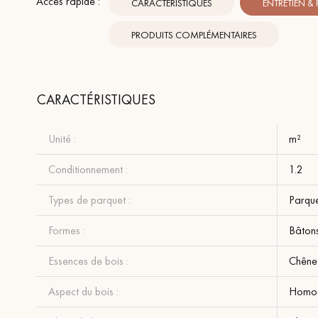
Accès rapide :
CARACTÉRISTIQUES
ENTRETIEN &
PRODUITS COMPLÉMENTAIRES
CARACTÉRISTIQUES
Unité :
m²
Conditionnement :
1.2
Types de parquet :
Parqu
Formes :
Bâton
Essences de bois :
Chêne
Aspect du bois :
Homo