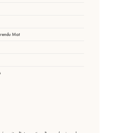
 rendu Mat
1
s