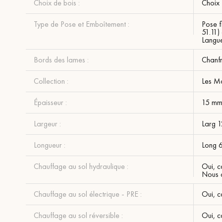
Choix de bois :
Choix
Type de Pose et Emboîtement :
Pose f
51.11)
Langue
Bords des lames :
Chanfr
Collection :
Les Mo
Épaisseur :
15 m
Largeur :
Larg 
Longueur :
Long 
Chauffage au sol hydraulique :
Oui, c
Nous c
Chauffage au sol électrique - PRE :
Oui, c
Chauffage au sol réversible :
Oui, c