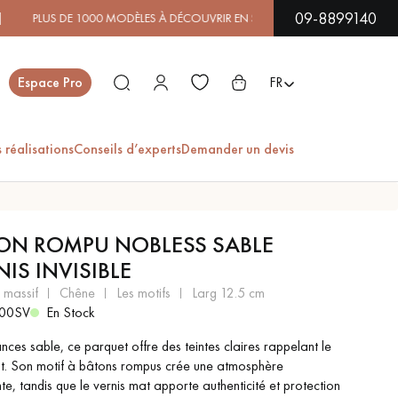
09-8899140
000 MODÈLES À DÉCOUVRIR EN SHOWROOM | DISPONIBILITÉ
Fermer
Espace Pro
FR
 réalisations
Conseils d’experts
Demander un devis
ES
ON ROMPU NOBLESS SABLE
IS INVISIBLE
PARQUET EN BOIS
PARQUET VERNIS
EXOTIQUE
t massif
chêne
les motifs
larg 12.5 cm
600SV
En Stock
nces sable, ce parquet offre des teintes claires rappelant le
PARQUET LAMES
PARQUET EN CHÊNE
LARGES XXL
ut. Son motif à bâtons rompus crée une atmosphère
te, tandis que le vernis mat apporte authenticité et protection