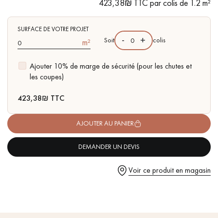
pas dans le choix et la pose de votre parquet.
423,38₪ TTC par colis de 1.2 m²
- Parquet certifié FSC
SURFACE DE VOTRE PROJET
-
+
Soit
colis
m²
Ajouter 10% de marge de sécurité (pour les chutes et
Un expert Décoplus Parquets vous appelle
les coupes)
423,38
₪ TTC
AJOUTER AU PANIER
Demandez un rendez-vous personnalisé
DEMANDER UN DEVIS
Voir ce produit en magasin
Obtenez un devis gratuit !