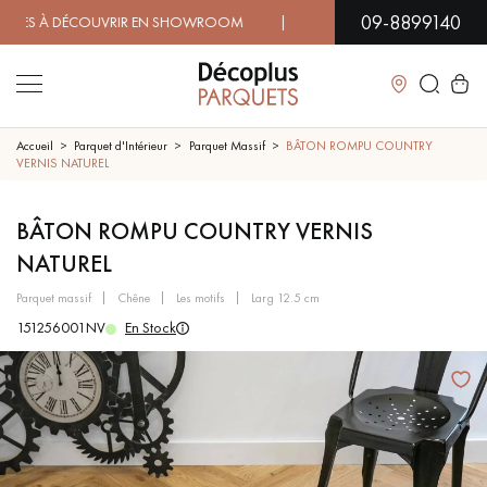
09-8899140
 À DÉCOUVRIR EN SHOWROOM | DISPONIBILITÉ IMMÉDIATE |
Fermer
Accueil
Parquet d'Intérieur
Parquet Massif
BÂTON ROMPU COUNTRY
VERNIS NATUREL
LES RECHERCHES LES PLUS COURANTES
BÂTON ROMPU COUNTRY VERNIS
NATUREL
PARQUET MASSIF
PARQUET CONTRECOLLÉ -
FLOTTANT
parquet massif
chêne
les motifs
larg 12.5 cm
151256001NV
En Stock
SOL PLAQUÉ BOIS VERITABLES
PARQUETS À MOTIFS
TRADITIONNELS
PARQUET EN BOIS EXOTIQUE
PARQUET VERNIS
PARQUET HUILÉ
PARQUET EN BOIS BRUT