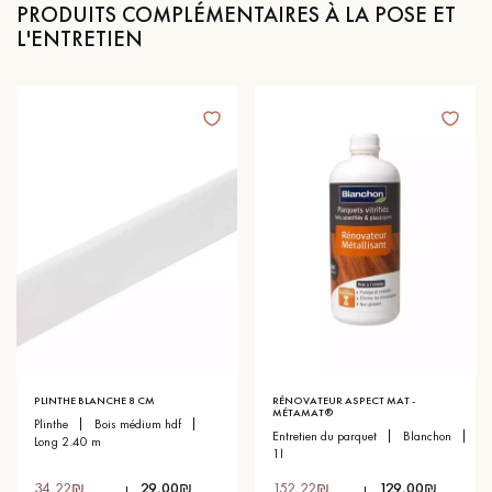
PRODUITS COMPLÉMENTAIRES À LA POSE ET
L'ENTRETIEN
PLINTHE BLANCHE 8 CM
RÉNOVATEUR ASPECT MAT -
MÉTAMAT®
plinthe
bois médium hdf
entretien du parquet
blanchon
long 2.40 m
1l
34,22₪
29,00₪
152,22₪
129,00₪