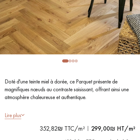
PARQUET VIEILLI
PARQUET EN CHÊNE FUMÉ
PARQUET LAMES LARGES XXL
PARQUET EN CHÊNE
ACCESSOIRES PARQUET
D'INTÉRIEUR
Nos conseillers sont disponibles au
09-8899140
Doté d'une teinte miel à dorée, ce Parquet présente de
magnifiques nœuds au contraste saisissant, offrant ainsi une
atmosphère chaleureuse et authentique.
- Lames Largeur généreuse 12.5 cm
Lire plus
- Vernis naturel mat
VOUS AVEZ UN PROJET ?
352,82₪ TTC/m²
299,00
₪ HT/m²
- Brossé, Chanfreins des 4 côtés
Nos experts sont à votre disposition pour vous guider pas à
- Choix Country - Nœuds, gerces, fissures colmatées, aubiers