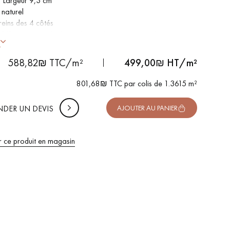
 Largeur 9,3 cm
 naturel
reins des 4 côtés
 DE VOTRE PROJET
 Sélect - grain régulier et homogène, rares nœuds, sans
-
+
Soit
colis
m²
s
nible dans d'autres formats
uter 10% de marge de sécurité (pour les chutes et les
588,82₪ TTC/m²
499,00
₪ HT/m²
t certifié FSC
pes)
801,68₪ TTC par colis de 1.3615 m²
 TTC
DER UN DEVIS
AJOUTER AU PANIER
r ce produit en magasin
 de votre parquet.