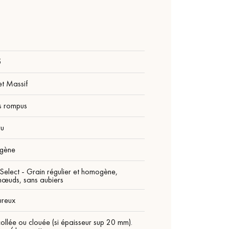
5
et Massif
s rompus
ru
gène
Select - Grain régulier et homogène,
nœuds, sans aubiers
ureux
ollée ou clouée (si épaisseur sup 20 mm).