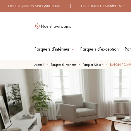
IR EN SHOWROOM | DISPONIBILITÉ IMMÉDIATE | LIVRAISON
Nos showrooms
Parquets d’intérieur
Parquets d’exception
Par
L
Accueil
Parquet d'Intérieur
Parquet Massif
BÂTON ROMP
PARQUET MASSIF
PARQUET
CONTRECOLLÉ -
FLOTTANT
PARQUET HUILÉ
PARQUET EN BOIS
BRUT