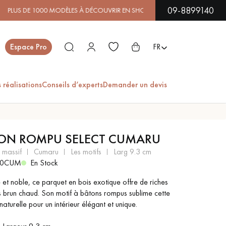
09-8899140
ODÈLES À DÉCOUVRIR EN SHOWROOM | DISPONIBILITÉ IMMÉD
Fermer
Espace Pro
FR
 réalisations
Conseils d’experts
Demander un devis
ES
ON ROMPU SELECT CUMARU
PARQUET EN BOIS
PARQUET VERNIS
t massif
cumaru
les motifs
larg 9.3 cm
EXOTIQUE
10CUM
En Stock
 et noble, ce parquet en bois exotique offre de riches
 brun chaud. Son motif à bâtons rompus sublime cette
PARQUET LAMES
PARQUET EN CHÊNE
naturelle pour un intérieur élégant et unique.
LARGES XXL