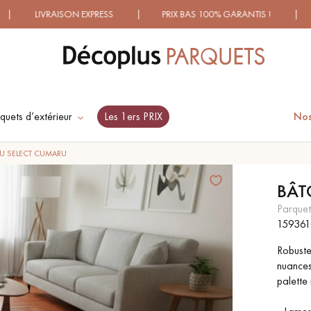
 EXPRESS | PRIX BAS 100% GARANTIS ! | PLUS DE 1000 M
quets d’extérieur
Les 1ers PRIX
Nos
ES RECHERCHES LES PLUS COURANT
U SELECT CUMARU
BÂT
SOL PLAQUÉ BOIS
PARQUETS À MOTIFS
parque
VERITABLES
TRADITIONNELS
15936
Robuste
nuances
PARQUET VIEILLI
PARQUET EN CHÊNE
palette 
FUMÉ