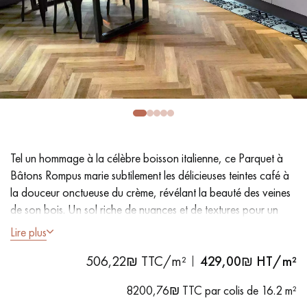
PARQUET VIEILLI
PARQUET EN CHÊNE FUMÉ
PARQUET LAMES LARGES XXL
PARQUET EN CHÊNE
ACCESSOIRES PARQUET
D'INTÉRIEUR
Nos conseillers sont disponibles au
Tel un hommage à la célèbre boisson italienne, ce Parquet à
09-8899140
Bâtons Rompus marie subtilement les délicieuses teintes café à
la douceur onctueuse du crème, révélant la beauté des veines
de son bois. Un sol riche de nuances et de textures pour un
intérieur cosy.
Lire plus
506,22₪ TTC/m²
429,00
₪ HT/m²
- Lames largeur 9 cm
VOUS AVEZ UN PROJET ?
- Fumé, Vernis mat
8200,76₪ TTC par colis de 16.2 m²
Nos experts sont à votre disposition pour vous guider pas à
- Chanfreins des 4 côtés