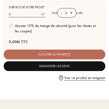
pas dans le choix et la pose de votre parquet.
- Choix Sélection - rendu homogène, rares nœuds < 10 mm et
traces d'aubiers
SURFACE DE VOTRE PROJET
-
+
Soit
colis
m²
- Disponible dans d'autres formats
Ajouter 10% de marge de sécurité (pour les chutes et
les coupes)
Un expert Décoplus Parquets vous appelle
0,00
₪ TTC
AJOUTER AU PANIER
DEMANDER UN DEVIS
Demandez un rendez-vous personnalisé
Voir ce produit en magasin
Obtenez un devis gratuit !