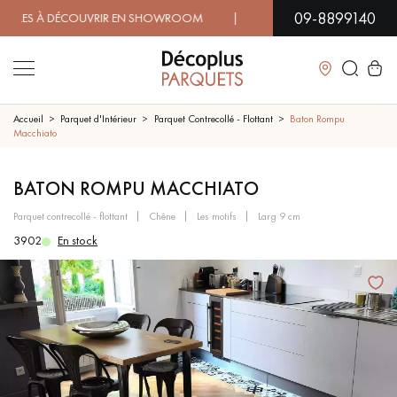
09-8899140
S À DÉCOUVRIR EN SHOWROOM | DISPONIBILITÉ IMMÉDIATE 
Fermer
Accueil
Parquet d'Intérieur
Parquet Contrecollé - Flottant
Baton Rompu
Macchiato
LES RECHERCHES LES PLUS COURANTES
BATON ROMPU MACCHIATO
parquet contrecollé - flottant
chêne
les motifs
larg 9 cm
PARQUET MASSIF
PARQUET CONTRECOLLÉ -
FLOTTANT
3902
En stock
SOL PLAQUÉ BOIS VERITABLES
PARQUETS À MOTIFS
TRADITIONNELS
PARQUET EN BOIS EXOTIQUE
PARQUET VERNIS
PARQUET HUILÉ
PARQUET EN BOIS BRUT