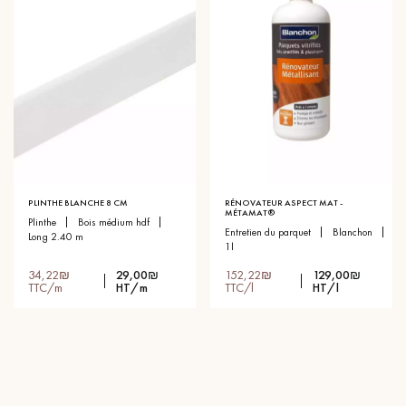
PLINTHE BLANCHE 8 CM
RÉNOVATEUR ASPECT MAT -
MÉTAMAT®
plinthe
bois médium hdf
entretien du parquet
blanchon
long 2.40 m
1l
34,22₪
29,00₪
152,22₪
129,00₪
TTC/m
HT/m
TTC/l
HT/l