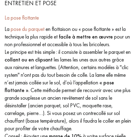
ENTRETIEN ET POSE
La pose flottante
La
pose du parquet
en flottaison ou « pose flottante » est la
technique la plus rapide et
facile à mettre en œuvre
pour un
non professionnel et accessible à tous les bricoleurs.
Le principe est très simple : il consiste à assembler le parquet en
collant ou en clipsant
les lames les unes aux autres grâce
aux rainures et languettes. (Attention, certains modèles à "clic
system" n'ont pas du tout besoin de colle. La lame elle même
n’est jamais collée sur le sol, d’où l’appellation
« pose
flottante »
. Cette méthode permet de recouvrir avec une plus
grande souplesse un ancien revêtement de sol sans le
désinstaller (ancien parquet, sol PVC, moquette rase,
carrelage, pierre…). Si vous posez un contrecollé sur sol
chauffant (basse température), alors il faudra le coller en plein
pour profiter de votre chauffage.
Conseil : Ajoutez une
marge de 10%
à votre surface réelle.