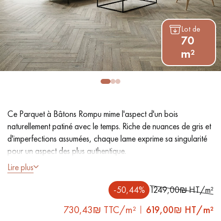
PARQUET VIEILLI
PARQUET EN CHÊNE FUMÉ
Lot de
PARQUET LAMES LARGES XXL
PARQUET EN CHÊNE
70
m²
ACCESSOIRES PARQUET
D'INTÉRIEUR
Nos conseillers sont disponibles au
Ce Parquet à Bâtons Rompu mime l'aspect d'un bois
09-8899140
naturellement patiné avec le temps. Riche de nuances de gris et
d'imperfections assumées, chaque lame exprime sa singularité
pour un aspect des plus authentique.
Lire plus
- Lames Largeur 10 cm
- Épaisseur 20 mm pose flottante, collée ou clouée sur
-50,44%
1249,00₪ HT/m²
VOUS AVEZ UN PROJET ?
lambourdes
730,43₪ TTC/m²
619,00
₪ HT/m²
Nos experts sont à votre disposition pour vous guider pas à
- Vielli par oxydation, Vernis mat à base d'eau