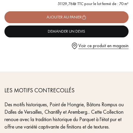
pas dans le choix et la pose de votre parquet.
- Scié, Effet de surface 3D, Chanfreins vieillis à la main des 4
51129,76₪ TTC pour le lot fermé de : 70 m²
côtés
- Choix Authentic - nœuds, gerces, fissures colmatées, aubiers
AJOUTER AU PANIER
- Couche d'usure de 6 mm, équivalente à un parquet massif
- Disponible dans d'autres formats
DEMANDER UN DEVIS
Un expert Décoplus Parquets vous appelle
Voir ce produit en magasin
Demandez un rendez-vous personnalisé
LES MOTIFS CONTRECOLLÉS
Des motifs historiques, Point de Hongrie, Bâtons Rompus ou
Dalles de Versailles, Chantilly et Aremberg... Cette Collection
renoue avec la tradition historique du Parquet à l'état pur et
offre une variété captivante de finitions et de textures.
Obtenez un devis gratuit !