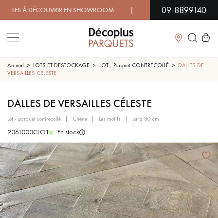
09-8899140
S À DÉCOUVRIR EN SHOWROOM | DISPONIBILITÉ IMMÉDIATE
Fermer
Accueil
LOTS ET DESTOCKAGE
LOT - Parquet CONTRECOLLÉ
DALLES DE
VERSAILLES CÉLESTE
LES RECHERCHES LES PLUS COURANTES
DALLES DE VERSAILLES CÉLESTE
lot - parquet contrecollé
chêne
les motifs
larg 80 cm
PARQUET MASSIF
PARQUET CONTRECOLLÉ -
FLOTTANT
2061000CLOT
En stock
SOL PLAQUÉ BOIS VERITABLES
PARQUETS À MOTIFS
TRADITIONNELS
PARQUET EN BOIS EXOTIQUE
PARQUET VERNIS
PARQUET HUILÉ
PARQUET EN BOIS BRUT