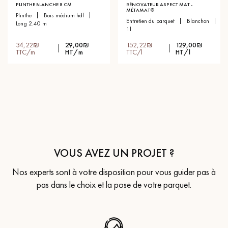
PLINTHE BLANCHE 8 CM
RÉNOVATEUR ASPECT MAT -
MÉTAMAT®
plinthe
bois médium hdf
entretien du parquet
blanchon
long 2.40 m
1l
34,22₪
29,00₪
152,22₪
129,00₪
TTC/m
HT/m
TTC/l
HT/l
VOUS AVEZ UN PROJET ?
Nos experts sont à votre disposition pour vous guider pas à
pas dans le choix et la pose de votre parquet.