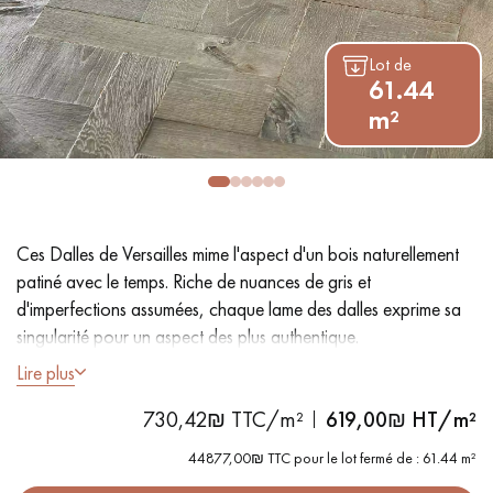
PARQUET VIEILLI
PARQUET EN CHÊNE FUMÉ
Lot de
PARQUET LAMES LARGES XXL
PARQUET EN CHÊNE
61.44
m²
ACCESSOIRES PARQUET
D'INTÉRIEUR
Nos conseillers sont disponibles au
Ces Dalles de Versailles mime l'aspect d'un bois naturellement
09-8899140
patiné avec le temps. Riche de nuances de gris et
d'imperfections assumées, chaque lame des dalles exprime sa
singularité pour un aspect des plus authentique.
Lire plus
- Dimensions 80 x 80 cm
730,42₪ TTC/m²
619,00
₪ HT/m²
- Couche d'usure de
6 mm
, équivalente à un parquet massif-
VOUS AVEZ UN PROJET ?
- Épaisseur
20 mm
pose flottante, collée ou clouée sur
44877,00₪ TTC pour le lot fermé de : 61.44 m²
Nos experts sont à votre disposition pour vous guider pas à
lambourdes