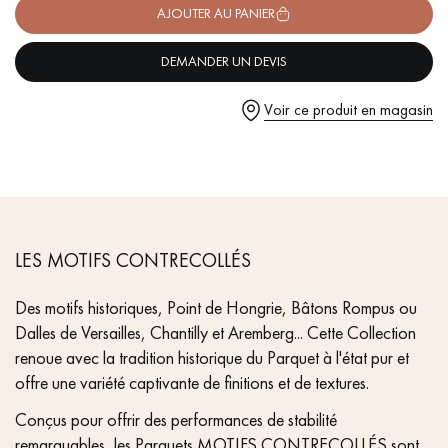
pas dans le choix et la pose de votre parquet.
- Vielli par oxydation, Vernis mat à base d'eau
AJOUTER AU PANIER
- Scié, Effet de surface 3D, Chanfreins vieillis à la main des 4
côtés
DEMANDER UN DEVIS
- Choix Authentic - nœuds, gerces, fissures colmatées, aubiers
- Disponible dans d'autres formats
Voir ce produit en magasin
1er arrivé ! - 1er servi !
Un expert Décoplus Parquets vous appelle
vendu en Lot - Quantité indivisible, vendu dans sa
globalité / Disponible de suite.
LES MOTIFS CONTRECOLLÉS
Demandez un rendez-vous personnalisé
Des motifs historiques, Point de Hongrie, Bâtons Rompus ou
Dalles de Versailles, Chantilly et Aremberg... Cette Collection
renoue avec la tradition historique du Parquet à l'état pur et
offre une variété captivante de finitions et de textures.
Conçus pour offrir des performances de stabilité
Obtenez un devis gratuit !
remarquables, les Parquets MOTIFS CONTRECOLLÉS sont