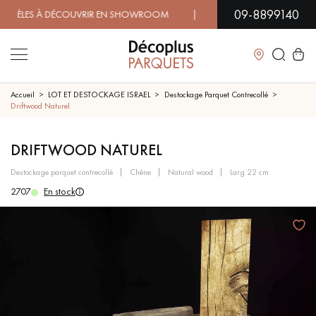
09-8899140
ES À DÉCOUVRIR EN SHOWROOM | DISPONIBILITÉ IMMÉDIATE
Fermer
Accueil
LOT ET DESTOCKAGE ISRAEL
Destockage Parquet Contrecollé
Driftwood Naturel
LES RECHERCHES LES PLUS COURANTES
DRIFTWOOD NATUREL
destockage parquet contrecollé
chêne
natural wood
larg 22 cm
PARQUET MASSIF
PARQUET CONTRECOLLÉ -
FLOTTANT
2707
En stock
SOL PLAQUÉ BOIS VERITABLES
PARQUETS À MOTIFS
TRADITIONNELS
PARQUET EN BOIS EXOTIQUE
PARQUET VERNIS
PARQUET HUILÉ
PARQUET EN BOIS BRUT