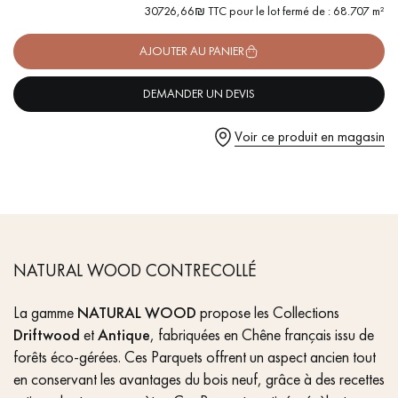
pas dans le choix et la pose de votre parquet.
- Lames largeur XL :
220 mm
30726,66₪ TTC pour le lot fermé de : 68.707 m²
- Fumé et vieilli : Surface destructurée rabotée à la main
- Maxi Couche d'usure 4 mm
AJOUTER AU PANIER
- Compatible sol chauffant
- Pose flottante sur isolant / collée sur sol / clouée sur
DEMANDER UN DEVIS
lambourdes
Un expert Décoplus Parquets vous appelle
Voir ce produit en magasin
Demandez un rendez-vous personnalisé
NATURAL WOOD CONTRECOLLÉ
La gamme
NATURAL WOOD
propose les Collections
Driftwood
et
Antique
, fabriquées en Chêne français issu de
forêts éco-gérées. Ces Parquets offrent un aspect ancien tout
en conservant les avantages du bois neuf, grâce à des recettes
Obtenez un devis gratuit !