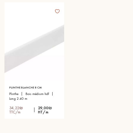
PLINTHE BLANCHE 8 CM
plinthe
bois médium hdf
long 2.40 m
34,22₪
29,00₪
TTC/m
HT/m