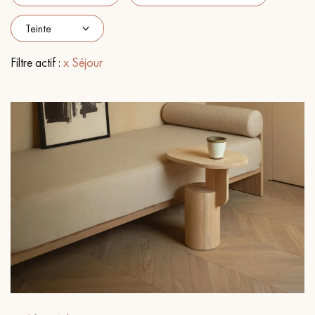
PARQUET VIEILLI
PARQUET EN CHÊNE FUMÉ
PARQUET LAMES LARGES XXL
PARQUET EN CHÊNE
Filtre actif :
x Séjour
ACCESSOIRES PARQUET
D'INTÉRIEUR
Nos conseillers sont disponibles au
09-8899140
VOUS AVEZ UN PROJET ?
Nos experts sont à votre disposition pour vous guider pas à