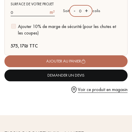
pas dans le choix et la pose de votre parquet.
- Compatible pièces d'eau
SURFACE DE VOTRE PROJET
-
+
Soit
colis
m²
- Facilité de pose : système d'emboitement simple à plat I4F
Ajouter 10% de marge de sécurité (pour les chutes et
les coupes)
Un expert Décoplus Parquets vous appelle
575,17
₪ TTC
AJOUTER AU PANIER
DEMANDER UN DEVIS
Demandez un rendez-vous personnalisé
Voir ce produit en magasin
Obtenez un devis gratuit !