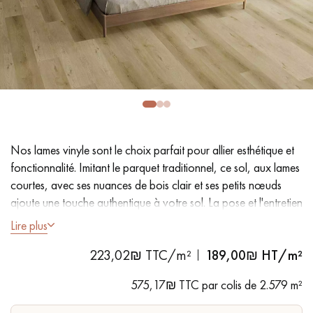
PARQUET VIEILLI
PARQUET EN CHÊNE FUMÉ
PARQUET LAMES LARGES XXL
PARQUET EN CHÊNE
ACCESSOIRES PARQUET
D'INTÉRIEUR
Nos lames vinyle sont le choix parfait pour allier esthétique et
Nos conseillers sont disponibles au
fonctionnalité. Imitant le parquet traditionnel, ce sol, aux lames
09-8899140
courtes, avec ses nuances de bois clair et ses petits nœuds
ajoute une touche authentique à votre sol. La pose et l'entretien
faciles en font une solution pratique.
Lire plus
223,02₪ TTC/m²
189,00
₪ HT/m²
- Lames Largeur 23,2 cm
VOUS AVEZ UN PROJET ?
- Aspect chêne naturel
575,17₪ TTC par colis de 2.579 m²
- Chanfreins des 4 côtés
Nos experts sont à votre disposition pour vous guider pas à
- Adapté aux passages fréquents