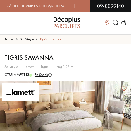
09-8899140
 À DÉCOUVRIR EN SHOWROOM | DISPONIBILITÉ IMMÉDIATE |
Fermer
Accueil
Sol Vinyle
Tigris Savanna
LES RECHERCHES LES PLUS COURANTES
TIGRIS SAVANNA
sol vinyle
lamett
tigris
long 1.23 m
PARQUET MASSIF
PARQUET CONTRECOLLÉ -
CTMLAMETT13
En Stock
FLOTTANT
SOL PLAQUÉ BOIS VERITABLES
PARQUETS À MOTIFS
TRADITIONNELS
PARQUET EN BOIS EXOTIQUE
PARQUET VERNIS
PARQUET HUILÉ
PARQUET EN BOIS BRUT