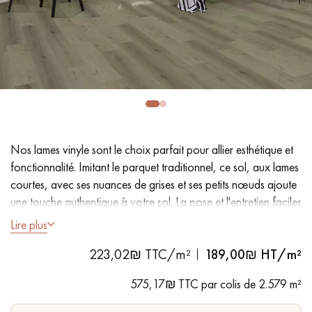
PARQUET VIEILLI
PARQUET EN CHÊNE FUMÉ
PARQUET LAMES LARGES XXL
PARQUET EN CHÊNE
ACCESSOIRES PARQUET
D'INTÉRIEUR
Nos lames vinyle sont le choix parfait pour allier esthétique et
Nos conseillers sont disponibles au
fonctionnalité. Imitant le parquet traditionnel, ce sol, aux lames
09-8899140
courtes, avec ses nuances de grises et ses petits nœuds ajoute
une touche authentique à votre sol. La pose et l'entretien faciles
en font une solution pratique..
Lire plus
223,02₪ TTC/m²
189,00
₪ HT/m²
- Lames Largeur 23,2 cm
VOUS AVEZ UN PROJET ?
- Aspect chêne naturel
575,17₪ TTC par colis de 2.579 m²
- Chanfreins des 4 côtés
Nos experts sont à votre disposition pour vous guider pas à
- Adapté aux passages fréquents