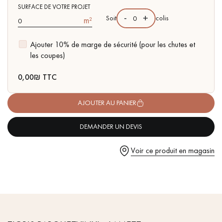
pas dans le choix et la pose de votre parquet.
- Compatible pièces d'eau
SURFACE DE VOTRE PROJET
-
+
Soit
colis
m²
- Facilité de pose : système d'emboitement simple à plat I4F
Ajouter 10% de marge de sécurité (pour les chutes et
les coupes)
Un expert Décoplus Parquets vous appelle
0,00
₪ TTC
AJOUTER AU PANIER
DEMANDER UN DEVIS
Demandez un rendez-vous personnalisé
Voir ce produit en magasin
Obtenez un devis gratuit !