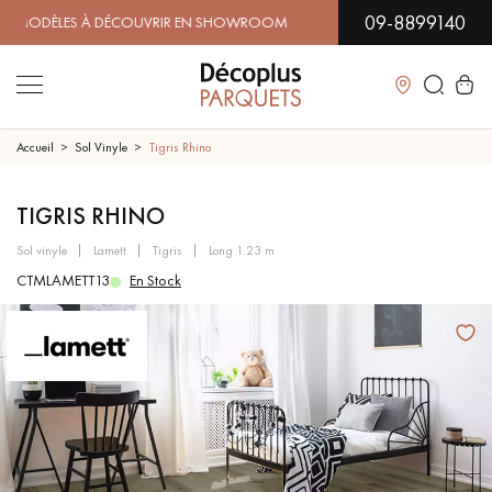
09-8899140
DÈLES À DÉCOUVRIR EN SHOWROOM | DISPONIBILITÉ IMMÉDI
Fermer
Accueil
Sol Vinyle
Tigris Rhino
LES RECHERCHES LES PLUS COURANTES
TIGRIS RHINO
sol vinyle
lamett
tigris
long 1.23 m
PARQUET MASSIF
PARQUET CONTRECOLLÉ -
CTMLAMETT13
En Stock
FLOTTANT
SOL PLAQUÉ BOIS VERITABLES
PARQUETS À MOTIFS
TRADITIONNELS
PARQUET EN BOIS EXOTIQUE
PARQUET VERNIS
PARQUET HUILÉ
PARQUET EN BOIS BRUT