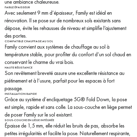
une ambiance chaleureuse.
FAIBLE ÉPAISSEUR
Avec seulement 9 mm d’épaisseur, Family est idéal en
rénovation. Il se pose sur de nombreux sols existants sans
dépose, évite les rehausses de niveau et simplifie l’ajustement
des portes.
COMPATIBLE CHAUFFAGE AU SOL
Family convient aux systèmes de chauffage au sol à
température stable, pour profiter du confort d’un sol chaud en
conservant le charme du vrai bois.
HAUTE RÉSISTANCE
Son revêtement breveté assure une excellente résistance au
piétinement et à l’usure, parfait pour les espaces à fort
passage.
INSTALLATION RAPIDE
Grâce au système d’encliquetage 5G® Fold Down, la pose
est simple, rapide et sans colle. La sous-couche en liège permet
de poser Family sur le sol existant.
SOUS-COUCHE EN LIÈGE INTÉGRÉE
Épaisse de 1,5 mm, elle réduit les bruits de pas, absorbe les
petites irrégularités et facilite la pose. Naturellement respirante,