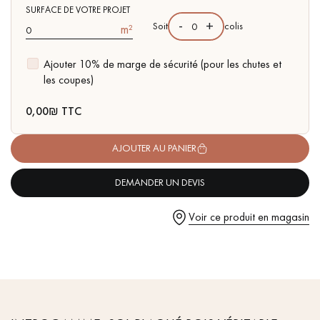
pas dans le choix et la pose de votre parquet.
traces d'aubiers
SURFACE DE VOTRE PROJET
-
+
Soit
colis
m²
- Facilité de pose : Système click 5G - sous couche intégrée en
liège
Ajouter 10% de marge de sécurité (pour les chutes et
- Bois certifié FSC - Sol Fabriqué en Italie
les coupes)
Un expert Décoplus Parquets vous appelle
0,00
₪ TTC
AJOUTER AU PANIER
DEMANDER UN DEVIS
Demandez un rendez-vous personnalisé
Voir ce produit en magasin
Obtenez un devis gratuit !