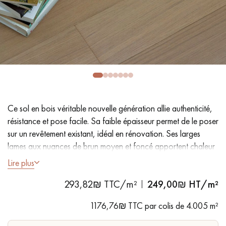
PARQUET VIEILLI
PARQUET EN CHÊNE FUMÉ
PARQUET LAMES LARGES XXL
PARQUET EN CHÊNE
ACCESSOIRES PARQUET
D'INTÉRIEUR
Ce sol en bois véritable nouvelle génération allie authenticité,
Nos conseillers sont disponibles au
résistance et pose facile. Sa faible épaisseur permet de le poser
09-8899140
sur un revêtement existant, idéal en rénovation. Ses larges
lames aux nuances de brun moyen et foncé apportent chaleur
et élégance, et s’adaptent à tous les styles de décoration..
Lire plus
293,82₪ TTC/m²
249,00
₪ HT/m²
- Lames Largeur 17,8 cm - Faible épaisseur de 9 mm
VOUS AVEZ UN PROJET ?
- Vernis extra mat ultra résistant - adapté aux passages intensifs
1176,76₪ TTC par colis de 4.005 m²
- Micro chanfreins des 4 côtés
Nos experts sont à votre disposition pour vous guider pas à
- Choix Sélection - rendu homogène, rares nœuds < 10 mm et