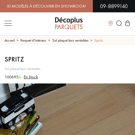
09-8899140
MODÈLES À DÉCOUVRIR EN SHOWROOM | DISPONIBILITÉ IMMÉ
Fermer
Accueil
Parquet d'Intérieur
Sol plaqué bois veritables
Spritz
LES RECHERCHES LES PLUS COURANTES
SPRITZ
sol plaqué bois veritables
PARQUET MASSIF
PARQUET CONTRECOLLÉ -
100695
En Stock
FLOTTANT
SOL PLAQUÉ BOIS VERITABLES
PARQUETS À MOTIFS
TRADITIONNELS
PARQUET EN BOIS EXOTIQUE
PARQUET VERNIS
PARQUET HUILÉ
PARQUET EN BOIS BRUT