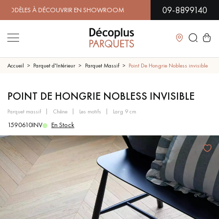
09-8899140
ÈLES À DÉCOUVRIR EN SHOWROOM | DISPONIBILITÉ IMMÉDIA
Fermer
Accueil
Parquet d'Intérieur
Parquet Massif
Point De Hongrie Nobless invisible
LES RECHERCHES LES PLUS COURANTES
POINT DE HONGRIE NOBLESS INVISIBLE
parquet massif
chêne
les motifs
larg 9 cm
PARQUET MASSIF
PARQUET CONTRECOLLÉ -
1590610INV
En Stock
FLOTTANT
SOL PLAQUÉ BOIS VERITABLES
PARQUETS À MOTIFS
TRADITIONNELS
PARQUET EN BOIS EXOTIQUE
PARQUET VERNIS
PARQUET HUILÉ
PARQUET EN BOIS BRUT