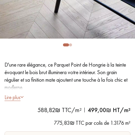
PARQUET VIEILLI
PARQUET EN CHÊNE FUMÉ
PARQUET LAMES LARGES XXL
PARQUET EN CHÊNE
ACCESSOIRES PARQUET
D'INTÉRIEUR
D'une rare élégance, ce Parquet Point de Hongrie à la teinte
Nos conseillers sont disponibles au
évoquant le bois brut illuminera votre intérieur. Son grain
09-8899140
régulier et sa finition mate ajoutent une touche à la fois chic et
moderne.
Lire plus
- Lames Largeur
9 cm
588,82₪ TTC/m²
499,00
₪ HT/m²
- Aspect bois brut,
Vernis invisble
mat
VOUS AVEZ UN PROJET ?
- Chanfreins des 4 côtés
775,83₪ TTC par colis de 1.3176 m²
- Choix
Nobless
- rendu homogène, rares nœuds < 10 mm et
Nos experts sont à votre disposition pour vous guider pas à
traces d'aubiers