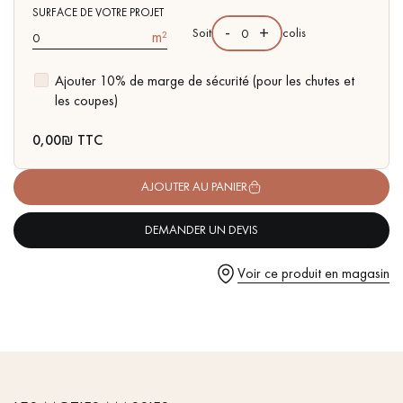
pas dans le choix et la pose de votre parquet.
- Parquet certifié FSC
SURFACE DE VOTRE PROJET
-
+
Soit
colis
m²
Ajouter 10% de marge de sécurité (pour les chutes et
les coupes)
Un expert Décoplus Parquets vous appelle
0,00
₪ TTC
AJOUTER AU PANIER
DEMANDER UN DEVIS
Demandez un rendez-vous personnalisé
Voir ce produit en magasin
Obtenez un devis gratuit !