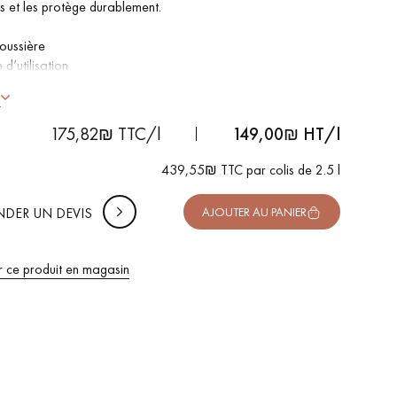
s et les protège durablement.
poussière
 d’utilisation
 DE VOTRE PROJET
 l’emploi
-
+
Soit
colis
l
s
ment : 20 m²/L par couche
uter 10% de marge de sécurité (pour les chutes et les
175,82₪ TTC/l
149,00
₪ HT/l
pes)
439,55₪ TTC par colis de 2.5 l
 TTC
DER UN DEVIS
AJOUTER AU PANIER
r ce produit en magasin
 de votre parquet.