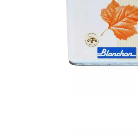
ACCESSOIRES
PARQUET D'INTÉRIEUR
Nos experts sont 
Un expert Décoplus Parque