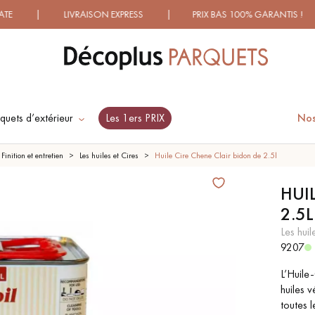
 LIVRAISON EXPRESS | PRIX BAS 100% GARANTIS ! | PLUS
quets d’extérieur
Les 1ers PRIX
Nos
ES RECHERCHES LES PLUS COURANT
Finition et entretien
Les huiles et Cires
Huile Cire Chene Clair bidon de 2.5l
HUI
2.5L
SOL PLAQUÉ BOIS
PARQUETS À MOTIFS
VERITABLES
TRADITIONNELS
les huil
9207
L’Huile-
PARQUET VIEILLI
PARQUET EN CHÊNE
FUMÉ
huiles v
toutes 