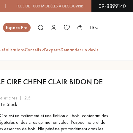
09-8899140
 DE 1000 MODÈLES À DÉCOUVRIR EN SHOWROOM | DISPONIBI
Fermer
Espace Pro
FR
 réalisations
Conseils d’experts
Demander un devis
ES
LE CIRE CHENE CLAIR BIDON DE
PARQUET EN BOIS
PARQUET VERNIS
EXOTIQUE
es et cires
2.5l
En Stock
Cire est un traitement et une finition du bois, contenant des
PARQUET LAMES
PARQUET EN CHÊNE
LARGES XXL
égétales et des cires qui met en valeur l’aspect naturel de
les essences de bois. Elle pénètre profondément dans les