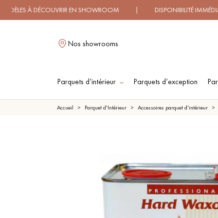
 À DÉCOUVRIR EN SHOWROOM | DISPONIBILITÉ IMMÉDIATE |
Nos showrooms
Parquets d’intérieur
Parquets d’exception
Par
L
Accueil
Parquet d'Intérieur
Accessoires parquet d'intérieur
PARQUET MASSIF
PARQUET
CONTRECOLLÉ -
FLOTTANT
PARQUET HUILÉ
PARQUET EN BOIS
BRUT