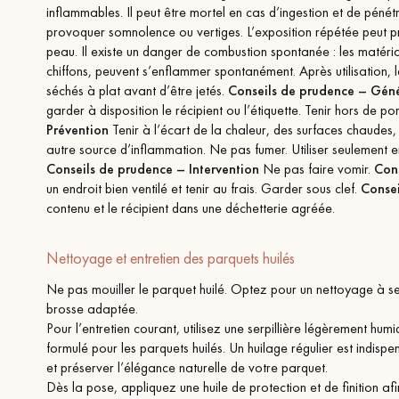
inflammables. Il peut être mortel en cas d’ingestion et de pénétr
provoquer somnolence ou vertiges. L’exposition répétée peut 
peau. Il existe un danger de combustion spontanée : les matériau
chiffons, peuvent s’enflammer spontanément. Après utilisation, l
séchés à plat avant d’être jetés.
Conseils de prudence – Gén
garder à disposition le récipient ou l’étiquette. Tenir hors de p
Prévention
Tenir à l’écart de la chaleur, des surfaces chaudes,
autre source d’inflammation. Ne pas fumer. Utiliser seulement en
Conseils de prudence – Intervention
Ne pas faire vomir.
Con
un endroit bien ventilé et tenir au frais. Garder sous clef.
Consei
contenu et le récipient dans une déchetterie agréée.
Nettoyage et entretien des parquets huilés
Ne pas mouiller le parquet huilé. Optez pour un nettoyage à se
brosse adaptée.
Pour l’entretien courant, utilisez une serpillière légèrement hu
formulé pour les parquets huilés. Un huilage régulier est indisp
et préserver l’élégance naturelle de votre parquet.
Dès la pose, appliquez une huile de protection et de finition afi