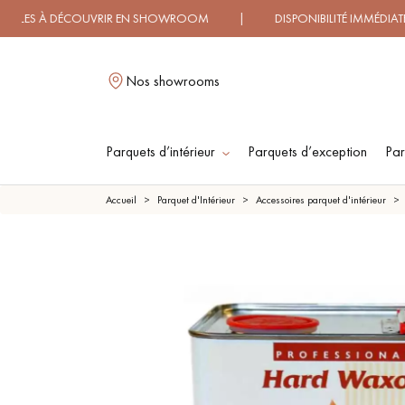
 DÉCOUVRIR EN SHOWROOM | DISPONIBILITÉ IMMÉDIATE | L
Nos showrooms
Parquets d’intérieur
Parquets d’exception
Par
L
Accueil
Parquet d'Intérieur
Accessoires parquet d'intérieur
PARQUET MASSIF
PARQUET
CONTRECOLLÉ -
FLOTTANT
PARQUET HUILÉ
PARQUET EN BOIS
BRUT