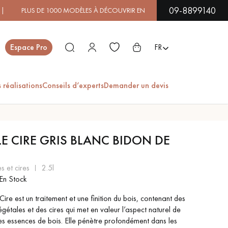
09-8899140
E 1000 MODÈLES À DÉCOUVRIR EN SHOWROOM | DISPONIBIL
Fermer
Espace Pro
FR
 réalisations
Conseils d’experts
Demander un devis
ES
LE CIRE GRIS BLANC BIDON DE
PARQUET EN BOIS
PARQUET VERNIS
EXOTIQUE
es et cires
2.5l
En Stock
Cire est un traitement et une finition du bois, contenant des
PARQUET LAMES
PARQUET EN CHÊNE
LARGES XXL
égétales et des cires qui met en valeur l’aspect naturel de
les essences de bois. Elle pénètre profondément dans les