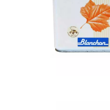
ACCESSOIRES
PARQUET D'INTÉRIEUR
Nos experts sont 
Un expert Décoplus Parque