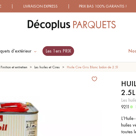
IVRAISON EXPRESS | PRIX BAS 100% GARANTIS ! | PLUS D
quets d’extérieur
Les 1ers PRIX
Nos
ES RECHERCHES LES PLUS COURANT
Finition et entretien
Les huiles et Cires
Huile Cire Gris Blanc bidon de 2.5l
HUI
2.5L
SOL PLAQUÉ BOIS
PARQUETS À MOTIFS
VERITABLES
TRADITIONNELS
les huil
9211
L’Huile-
PARQUET VIEILLI
PARQUET EN CHÊNE
FUMÉ
huiles v
toutes 