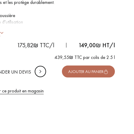
s et les protège durablement.
poussière
 d’utilisation
 DE VOTRE PROJET
 l’emploi
-
+
Soit
colis
l
s
ment : 20 m²/L par couche
uter 10% de marge de sécurité (pour les chutes et les
175,82₪ TTC/l
149,00
₪ HT/l
pes)
439,55₪ TTC par colis de 2.5 l
 TTC
DER UN DEVIS
AJOUTER AU PANIER
r ce produit en magasin
 de votre parquet.