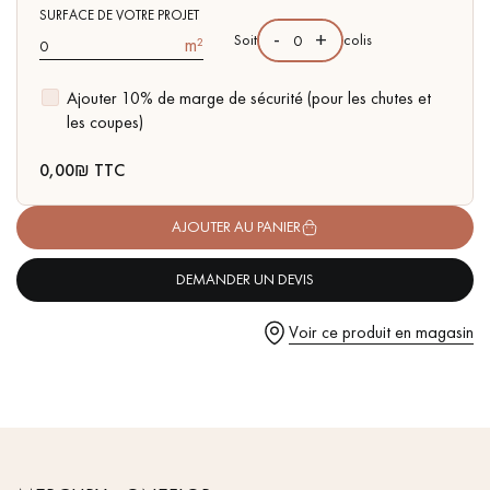
- Compatible pièces d'eau
pas dans le choix et la pose de votre parquet.
SURFACE DE VOTRE PROJET
- Facilité de pose : système Clic vertical
-
+
Soit
colis
m²
- Disponible dans d'autres formats
Ajouter 10% de marge de sécurité (pour les chutes et
les coupes)
Un expert Décoplus Parquets vous appelle
0,00
₪ TTC
AJOUTER AU PANIER
DEMANDER UN DEVIS
Demandez un rendez-vous personnalisé
Voir ce produit en magasin
Obtenez un devis gratuit !