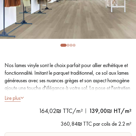
PARQUET VIEILLI
PARQUET EN CHÊNE FUMÉ
PARQUET LAMES LARGES XXL
PARQUET EN CHÊNE
ACCESSOIRES PARQUET
D'INTÉRIEUR
Nos lames vinyle sont le choix parfait pour allier esthétique et
Nos conseillers sont disponibles au
fonctionnalité. Imitant le parquet traditionnel, ce sol aux lames
09-8899140
généreuses avec ses nuances grèges et son aspect homogène
ajoute une touche d'élégance à votre sol. La pose et l'entretien
faciles en font une solution pratique.
Lire plus
- Lames Largeur XL 18 cm
164,02₪ TTC/m²
139,00
₪ HT/m²
- Aspect chêne naturel
VOUS AVEZ UN PROJET ?
- Chanfreins des 4 côtés
360,84₪ TTC par colis de 2.2 m²
- Adapté aux passages fréquents
Nos experts sont à votre disposition pour vous guider pas à