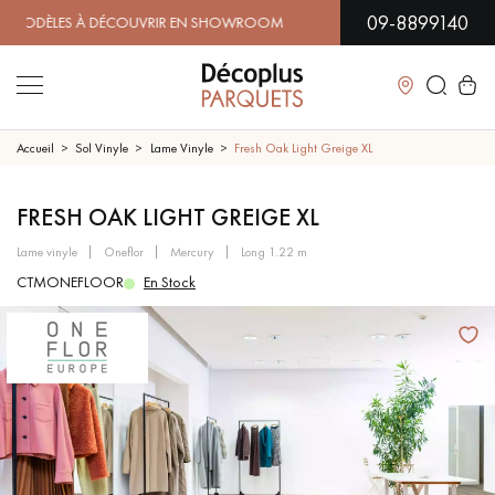
09-8899140
ÈLES À DÉCOUVRIR EN SHOWROOM | DISPONIBILITÉ IMMÉDI
Fermer
Accueil
Sol Vinyle
Lame Vinyle
Fresh Oak Light Greige XL
LES RECHERCHES LES PLUS COURANTES
FRESH OAK LIGHT GREIGE XL
lame vinyle
oneflor
mercury
long 1.22 m
PARQUET MASSIF
PARQUET CONTRECOLLÉ -
CTMONEFLOOR
En Stock
FLOTTANT
SOL PLAQUÉ BOIS VERITABLES
PARQUETS À MOTIFS
TRADITIONNELS
PARQUET EN BOIS EXOTIQUE
PARQUET VERNIS
PARQUET HUILÉ
PARQUET EN BOIS BRUT