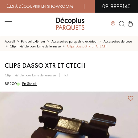
09-8899140
ES À DÉCOUVRIR EN SHOWROOM | DISPONIBILITÉ IMMÉDIATE
Fermer
Accueil
Parquet Extérieur
Accessoires parquets d'extérieur
Accessoires de pose
Clip invisible pour lame de terrasse
Clips Dasso XTR ET CTECH
LES RECHERCHES LES PLUS COURANTES
CLIPS DASSO XTR ET CTECH
clip invisible pour lame de terrasse
1ct
PARQUET MASSIF
PARQUET CONTRECOLLÉ -
FLOTTANT
88200
En Stock
SOL PLAQUÉ BOIS VERITABLES
PARQUETS À MOTIFS
TRADITIONNELS
PARQUET EN BOIS EXOTIQUE
PARQUET VERNIS
PARQUET HUILÉ
PARQUET EN BOIS BRUT