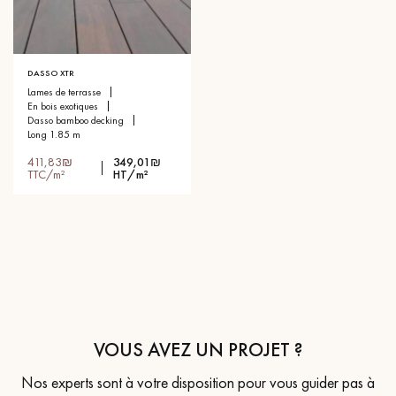
DASSO XTR
lames de terrasse
en bois exotiques
dasso bamboo decking
long 1.85 m
411,83₪
349,01₪
TTC/m²
HT/m²
VOUS AVEZ UN PROJET ?
Nos experts sont à votre disposition pour vous guider pas à