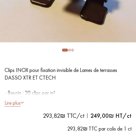
PARQUET VIEILLI
PARQUET EN CHÊNE FUMÉ
PARQUET LAMES LARGES XXL
PARQUET EN CHÊNE
ACCESSOIRES PARQUET
D'INTÉRIEUR
Nos conseillers sont disponibles au
Clips INOX pour fixation invisible de Lames de terrasses
09-8899140
DASSO XTR ET CTECH
- Besoin : 20 clips par m²
- Vendus en sachet de 80 pièces (visserie non incluse) pour
Lire plus
pose de 4 m²
293,82₪ TTC/ct
249,00
₪ HT/ct
VOUS AVEZ UN PROJET ?
293,82₪ TTC par colis de 1 ct
Nos experts sont à votre disposition pour vous guider pas à