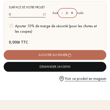
pas dans le choix et la pose de votre parquet.
SURFACE DE VOTRE PROJET
-
+
Soit
colis
ct
Ajouter 10% de marge de sécurité (pour les chutes et
les coupes)
Un expert Décoplus Parquets vous appelle
0,00
₪ TTC
AJOUTER AU PANIER
DEMANDER UN DEVIS
Demandez un rendez-vous personnalisé
Voir ce produit en magasin
Obtenez un devis gratuit !