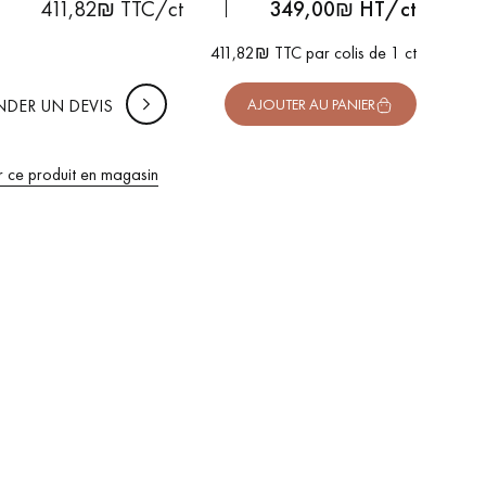
uter 10% de marge de sécurité (pour les chutes et les
411,82₪ TTC/ct
349,00
₪ HT/ct
pes)
411,82₪ TTC par colis de 1 ct
 TTC
DER UN DEVIS
AJOUTER AU PANIER
r ce produit en magasin
 de votre parquet.