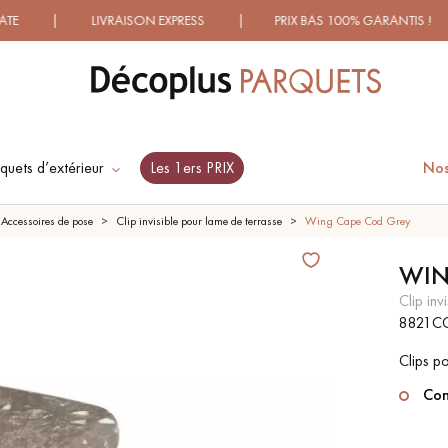
| LIVRAISON EXPRESS | PRIX BAS 100% GARANTIS ! | PLU
quets d’extérieur
Les 1ers PRIX
Nos
ES RECHERCHES LES PLUS COURANT
Accessoires de pose
Clip invisible pour lame de terrasse
Wing Cape Cod Grey
WIN
SOL PLAQUÉ BOIS
PARQUETS À MOTIFS
clip i
VERITABLES
TRADITIONNELS
8821C
Clips p
SURFACE
Con
PARQUET VIEILLI
PARQUET EN CHÊNE
FUMÉ