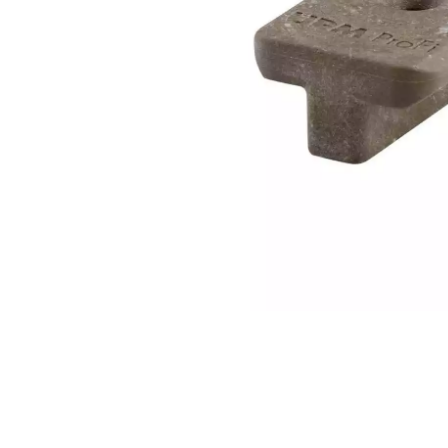
ACCESSOIRES
PARQUET D'INTÉRIEUR
Nos experts sont 
Un expert Décoplus Parque