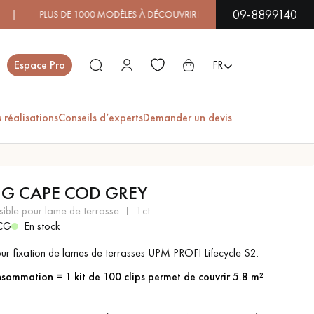
09-8899140
S DE 1000 MODÈLES À DÉCOUVRIR EN SHOWROOM | DISPONIB
Fermer
Espace Pro
FR
 réalisations
Conseils d’experts
Demander un devis
ES
G CAPE COD GREY
PARQUET EN BOIS
PARQUET VERNIS
nvisible pour lame de terrasse
1ct
EXOTIQUE
CG
En stock
our fixation de lames de terrasses UPM PROFI Lifecycle S2.
 DE VOTRE PROJET
sommation = 1 kit de 100 clips permet de couvrir 5.8 m²
PARQUET LAMES
PARQUET EN CHÊNE
-
+
Soit
colis
LARGES XXL
ct