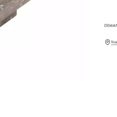
Ajo
cou
0,00
₪
DEMAN
Nos conseillers sont disponibles au
Voi
09-8899140
VOUS AVEZ UN PROJET ?
à votre disposition pour vous guider pas à pas dans le choix et la pose
ts vous
Demandez un rendez-vous