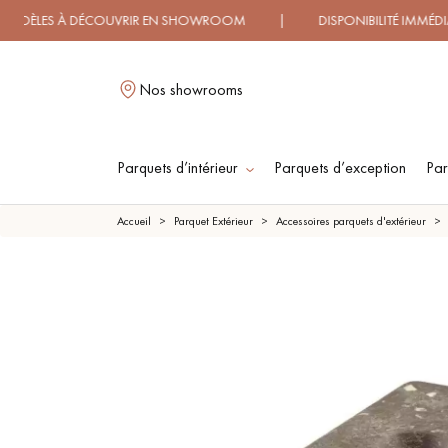
S À DÉCOUVRIR EN SHOWROOM | DISPONIBILITÉ IMMÉDIATE 
Nos showrooms
Parquets d’intérieur
Parquets d’exception
Par
L
Accueil
Parquet Extérieur
Accessoires parquets d'extérieur
PARQUET MASSIF
PARQUET
CONTRECOLLÉ -
FLOTTANT
PARQUET HUILÉ
PARQUET EN BOIS
BRUT