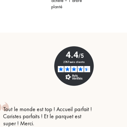
acheté = 1 arbre
planté
Tout le monde est top ! Accueil parfait !
Je suis
Caristes parfaits ! Et le parquet est
conseil
super ! Merci.
m’orien