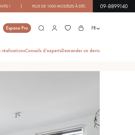
09-8899140
 | PLUS DE 1000 MODÈLES À DÉCOUVRIR EN SHOWROOM | DI
Fermer
Espace Pro
FR
 réalisations
Conseils d’experts
Demander un devis
ES
PARQUET EN BOIS
PARQUET VERNIS
EXOTIQUE
PARQUET LAMES
PARQUET EN CHÊNE
LARGES XXL