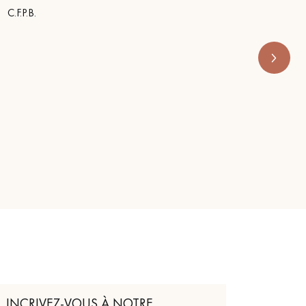
s’appe
C.F.P.B.
RENOVE 
INCRIVEZ-VOUS À NOTRE