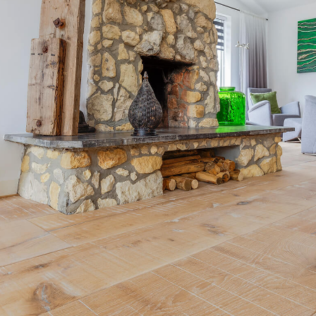
Nos conseillers sont disponibles au
09-8899140
VOUS AVEZ UN PROJET ?
à votre disposition pour vous guider pas à pas dans le choix et la pose
ts vous
Demandez un rendez-vous