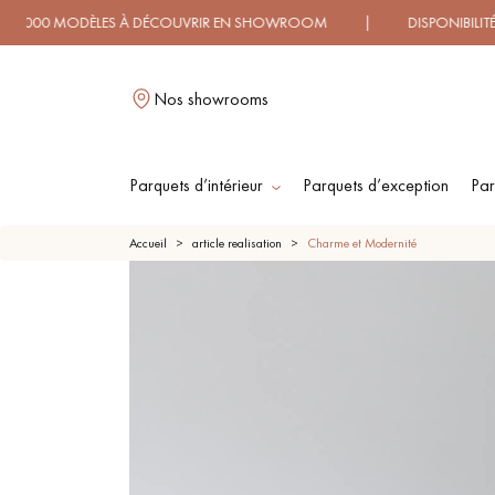
ODÈLES À DÉCOUVRIR EN SHOWROOM | DISPONIBILITÉ IMMÉ
Nos showrooms
Parquets d’intérieur
Parquets d’exception
Par
L
Accueil
article realisation
Charme et Modernité
PARQUET MASSIF
PARQUET
CONTRECOLLÉ -
FLOTTANT
PARQUET HUILÉ
PARQUET EN BOIS
BRUT