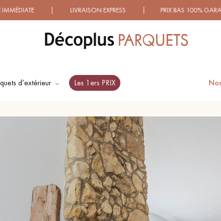
DIATE | LIVRAISON EXPRESS | PRIX BAS 100% GARANTIS !
quets d’extérieur
Les 1ers PRIX
Nos
ES RECHERCHES LES PLUS COURANT
SOL PLAQUÉ BOIS
PARQUETS À MOTIFS
VERITABLES
TRADITIONNELS
PARQUET VIEILLI
PARQUET EN CHÊNE
FUMÉ