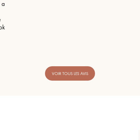
n a
e
 ok
VOIR TOUS LES AVIS