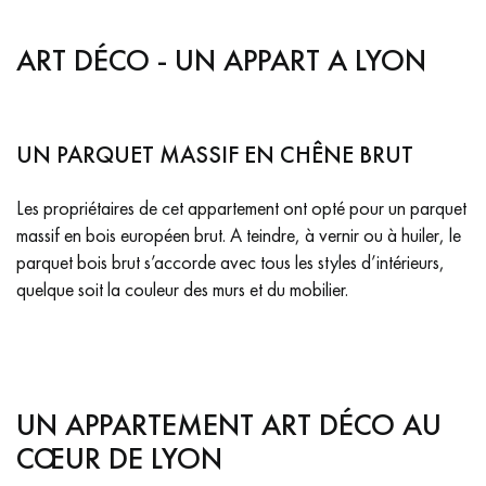
PARQUET VIEILLI
PARQUET EN CHÊNE FUMÉ
ART DÉCO - UN APPART A LYON
PARQUET LAMES LARGES XXL
PARQUET EN CHÊNE
ACCESSOIRES PARQUET
D'INTÉRIEUR
UN PARQUET MASSIF EN CHÊNE BRUT
Les propriétaires de cet appartement ont opté pour un parquet
massif en bois européen brut. A teindre, à vernir ou à huiler, le
Nos conseillers sont disponibles au
parquet bois brut s’accorde avec tous les styles d’intérieurs,
09-8899140
quelque soit la couleur des murs et du mobilier.
UN APPARTEMENT ART DÉCO AU
VOUS AVEZ UN PROJET ?
CŒUR DE LYON
Nos experts sont à votre disposition pour vous guider pas à