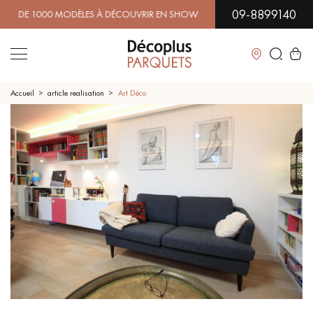
09-8899140
 1000 MODÈLES À DÉCOUVRIR EN SHOWROOM | DISPONIBILIT
Fermer
Accueil
article realisation
Art Déco
LES RECHERCHES LES PLUS COURANTES
PARQUET MASSIF
PARQUET CONTRECOLLÉ -
FLOTTANT
SOL PLAQUÉ BOIS VERITABLES
PARQUETS À MOTIFS
TRADITIONNELS
PARQUET EN BOIS EXOTIQUE
PARQUET VERNIS
PARQUET HUILÉ
PARQUET EN BOIS BRUT