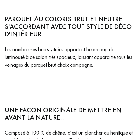
pas dans le choix et la pose de votre parquet.
PARQUET AU COLORIS BRUT ET NEUTRE
S'ACCORDANT AVEC TOUT STYLE DE DÉCO
D'INTÉRIEUR
Un expert Décoplus Parquets vous appelle
Les nombreuses baies vitrées apportent beaucoup de
luminosité à ce salon très spacieux, laissant apparaître tous les
veinages du parquet brut choix campagne.
Demandez un rendez-vous personnalisé
UNE FAÇON ORIGINALE DE METTRE EN
AVANT LA NATURE…
Composé à 100 % de chêne, c’est un plancher authentique et
Obtenez un devis gratuit !