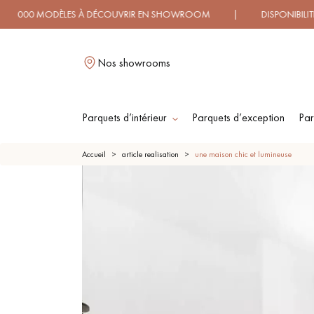
ODÈLES À DÉCOUVRIR EN SHOWROOM | DISPONIBILITÉ IMMÉD
Nos showrooms
Parquets d’intérieur
Parquets d’exception
Par
L
Accueil
article realisation
une maison chic et lumineuse
PARQUET MASSIF
PARQUET
CONTRECOLLÉ -
FLOTTANT
PARQUET HUILÉ
PARQUET EN BOIS
BRUT