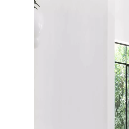
ACCESSOIRES
PARQUET D'INTÉRIEUR
Nos experts sont 
Un expert Décoplus Parque