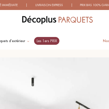
IATE | LIVRAISON EXPRESS | PRIX BAS 100% GARANTIS ! 
quets d’extérieur
Les 1ers PRIX
Nos
ES RECHERCHES LES PLUS COURANT
SOL PLAQUÉ BOIS
PARQUETS À MOTIFS
VERITABLES
TRADITIONNELS
PARQUET VIEILLI
PARQUET EN CHÊNE
FUMÉ