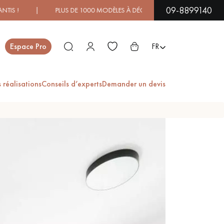
09-8899140
| PLUS DE 1000 MODÈLES À DÉCOUVRIR EN SHOWROOM | DIS
Fermer
Espace Pro
FR
 réalisations
Conseils d’experts
Demander un devis
ES
PARQUET EN BOIS
PARQUET VERNIS
EXOTIQUE
PARQUET LAMES
PARQUET EN CHÊNE
LARGES XXL