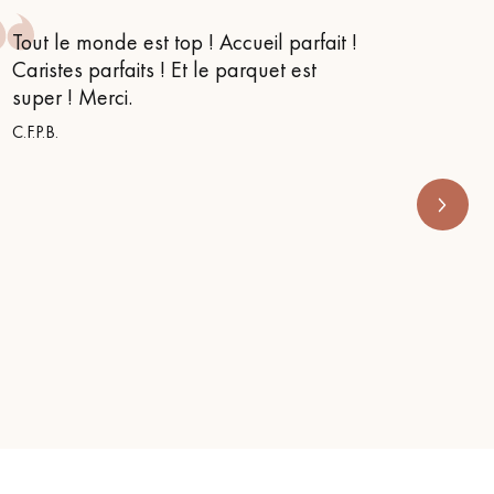
Tout le monde est top ! Accueil parfait !
Je suis
Caristes parfaits ! Et le parquet est
conseil
super ! Merci.
m’orien
s’appe
C.F.P.B.
RENOVE 