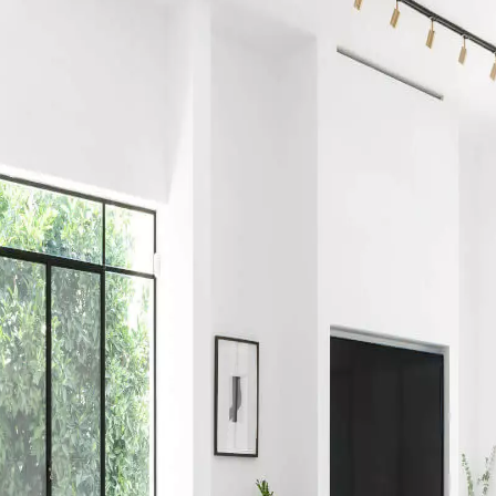
Nos conseillers sont disponibles au
09-8899140
VOUS AVEZ UN PROJET ?
à votre disposition pour vous guider pas à pas dans le choix et la pose
ts vous
Demandez un rendez-vous