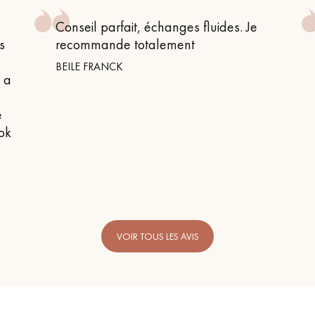
Conseil parfait, échanges fluides. Je
s
recommande totalement
BEILE FRANCK
n a
e
 ok
VOIR TOUS LES AVIS