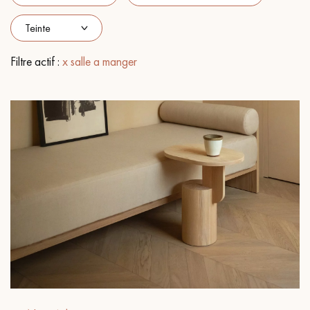
PARQUET VIEILLI
PARQUET EN CHÊNE FUMÉ
PARQUET LAMES LARGES XXL
PARQUET EN CHÊNE
Filtre actif :
x salle a manger
ACCESSOIRES PARQUET
D'INTÉRIEUR
Nos conseillers sont disponibles au
09-8899140
VOUS AVEZ UN PROJET ?
Nos experts sont à votre disposition pour vous guider pas à