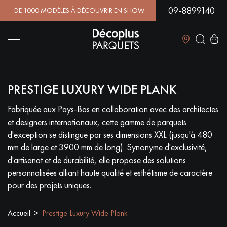
09-8899140
E 1000 MODÈLES À DÉCOUVRIR EN SHOWROOM | DISPONIBIL
Fermer
PRESTIGE LUXURY WIDE PLANK
LES RECHERCHES LES PLUS COURANTES
Fabriquée aux Pays-Bas en collaboration avec des architectes
et designers internationaux, cette gamme de parquets
PARQUET MASSIF
PARQUET CONTRECOLLÉ -
FLOTTANT
d'exception se distingue par ses dimensions XXL (jusqu'à 480
mm de large et 3900 mm de long). Synonyme d'exclusivité,
SOL PLAQUÉ BOIS VERITABLES
PARQUETS À MOTIFS
d'artisanat et de durabilité, elle propose des solutions
TRADITIONNELS
personnalisées alliant haute qualité et esthétisme de caractère
pour des projets uniques.
PARQUET EN BOIS EXOTIQUE
PARQUET VERNIS
Accueil
Prestige Luxury Wide Plank
PARQUET HUILÉ
PARQUET EN BOIS BRUT