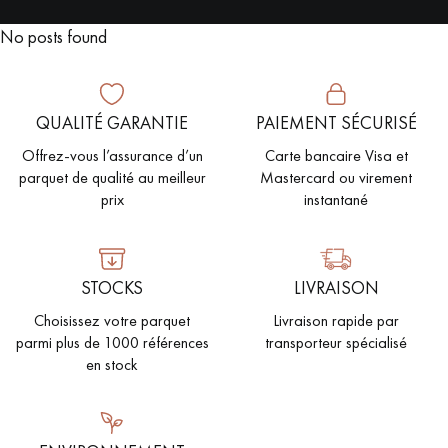
PARQUET VIEILLI
PARQUET EN CHÊNE FUMÉ
No posts found
PARQUET LAMES LARGES XXL
PARQUET EN CHÊNE
QUALITÉ GARANTIE
PAIEMENT SÉCURISÉ
ACCESSOIRES PARQUET
D'INTÉRIEUR
Offrez-vous l’assurance d’un
Carte bancaire Visa et
parquet de qualité au meilleur
Mastercard ou virement
prix
instantané
Nos conseillers sont disponibles au
09-8899140
STOCKS
LIVRAISON
Choisissez votre parquet
Livraison rapide par
parmi plus de 1000 références
transporteur spécialisé
en stock
VOUS AVEZ UN PROJET ?
Nos experts sont à votre disposition pour vous guider pas à