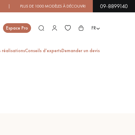
09-8899140
 DE 1000 MODÈLES À DÉCOUVRIR EN SHOWROOM | DISPONIBI
Fermer
Espace Pro
FR
 réalisations
Conseils d’experts
Demander un devis
ES
PARQUET EN BOIS
PARQUET VERNIS
EXOTIQUE
PARQUET LAMES
PARQUET EN CHÊNE
LARGES XXL