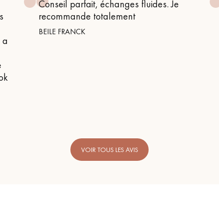
fluides. Je
Tout le monde est top ! Accueil par
Caristes parfaits ! Et le parquet es
super ! Merci.
C.F.P.B.
VOIR TOUS LES AVIS