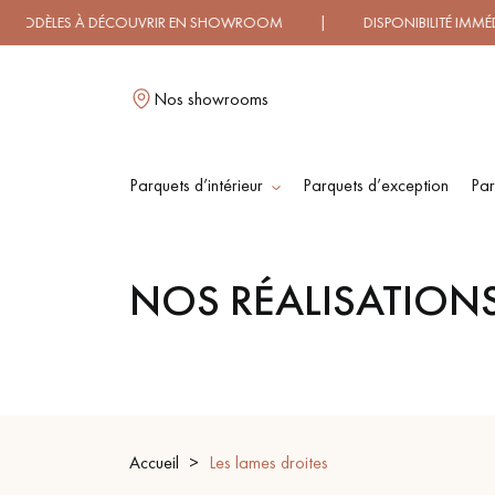
 À DÉCOUVRIR EN SHOWROOM | DISPONIBILITÉ IMMÉDIATE |
Nos showrooms
Parquets d’intérieur
Parquets d’exception
Par
L
NOS RÉALISATION
PARQUET MASSIF
PARQUET
CONTRECOLLÉ -
FLOTTANT
PARQUET HUILÉ
PARQUET EN BOIS
BRUT
Accueil
Les lames droites