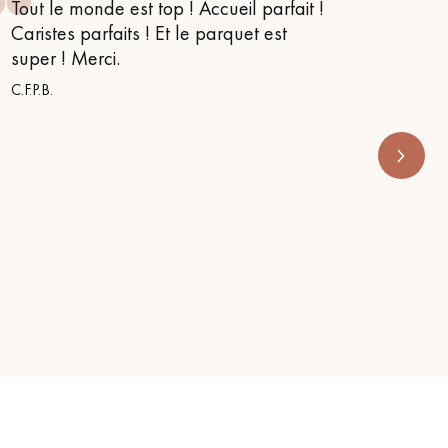
fait !
Je suis tombé sur une très bonne
t
conseillère qui a su me guider et
m’orienter, il me semble qu’elle
s’appelait Mina
RENOVE HABITAT PARIS