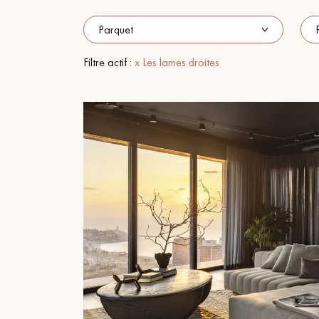
ACCESSOIRES
PARQUET D'INTÉRIEUR
Filtre actif :
x Les lames droites
Nos experts sont 
Un expert Décoplus Parque