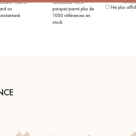
ncaire Visa et
Choisissez votre
Livrais
Ne plus affic
ard ou
parquet parmi plus de
transpo
 instantané
1000 références en
stock
NCE