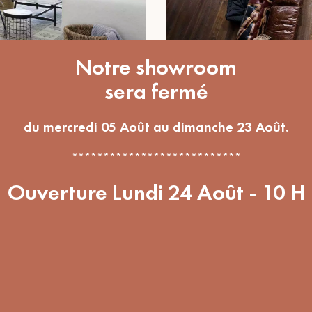
Notre showroom
sera fermé
Nos réalisations
ET VIEILLI
du mercredi 05 Août au dimanche 23 Août.
LE PARQUET FONCÉ, 
 ET
COSY SO BRITISH
***************************
Ouverture Lundi 24 Août - 10 H
ENT
STOCKS
LIVR
ISÉ