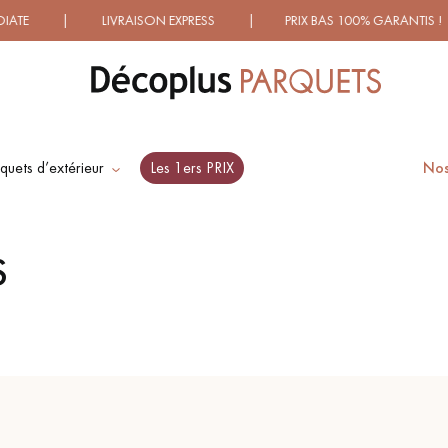
 LIVRAISON EXPRESS | PRIX BAS 100% GARANTIS ! | PLUS
quets d’extérieur
Les 1ers PRIX
Nos
ES RECHERCHES LES PLUS COURANT
S
SOL PLAQUÉ BOIS
PARQUETS À MOTIFS
VERITABLES
TRADITIONNELS
PARQUET VIEILLI
PARQUET EN CHÊNE
FUMÉ