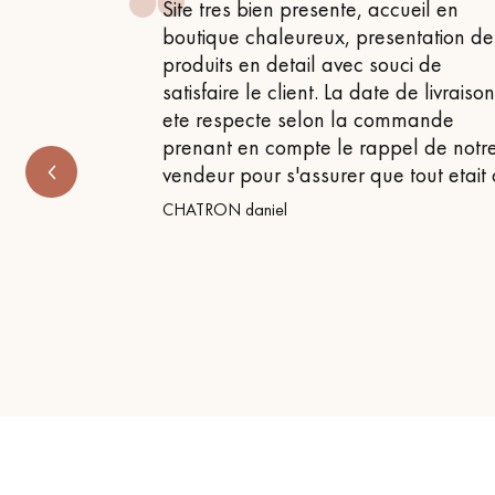
esente, accueil en
Conseil parfait, échanges 
eux, presentation des
recommande totalement
l avec souci de
BEILE FRANCK
nt. La date de livraison a
lon la commande
e le rappel de notre
surer que tout etait ok