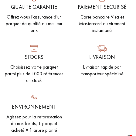
QUALITÉ GARANTIE
PAIEMENT SÉCURISÉ
PARQUET VIEILLI
PARQUET EN CHÊNE FUMÉ
Offrez-vous l’assurance d’un
Carte bancaire Visa et
PARQUET LAMES LARGES XXL
PARQUET EN CHÊNE
parquet de qualité au meilleur
Mastercard ou virement
prix
instantané
ACCESSOIRES PARQUET
D'INTÉRIEUR
STOCKS
LIVRAISON
Choisissez votre parquet
Livraison rapide par
Nos conseillers sont disponibles au
parmi plus de 1000 références
transporteur spécialisé
09-8899140
en stock
ENVIRONNEMENT
Agissez pour la reforestation
VOUS AVEZ UN PROJET ?
de nos forêts, 1 parquet
Nos experts sont à votre disposition pour vous guider pas à
acheté = 1 arbre planté