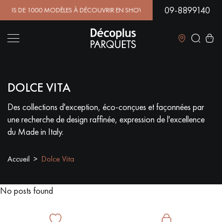
09-8899140
DE 1000 MODÈLES À DÉCOUVRIR EN SHOWROOM | DISPONIBIL
Fermer
DOLCE VITA
LES RECHERCHES LES PLUS COURANTES
Des collections d'exception, éco-conçues et façonnées par
une recherche de design raffinée, expression de l'excellence
PARQUET MASSIF
PARQUET CONTRECOLLÉ -
FLOTTANT
du Made in Italy.
SOL PLAQUÉ BOIS VERITABLES
PARQUETS À MOTIFS
Accueil
Dolce Vita
TRADITIONNELS
PARQUET EN BOIS EXOTIQUE
PARQUET VERNIS
No posts found
PARQUET HUILÉ
PARQUET EN BOIS BRUT