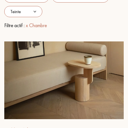
PARQUET VIEILLI
PARQUET EN CHÊNE FUMÉ
PARQUET LAMES LARGES XXL
PARQUET EN CHÊNE
Filtre actif :
x Chambre
ACCESSOIRES PARQUET
D'INTÉRIEUR
Nos conseillers sont disponibles au
09-8899140
VOUS AVEZ UN PROJET ?
Nos experts sont à votre disposition pour vous guider pas à