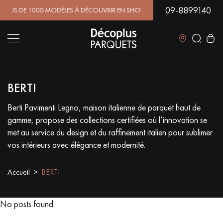
09-8899140
 DE 1000 MODÈLES À DÉCOUVRIR EN SHOWROOM | DISPONIBI
Fermer
BERTI
LES RECHERCHES LES PLUS COURANTES
Berti Pavimenti Legno, maison italienne de parquet haut de
gamme, propose des collections certifiées où l’innovation se
PARQUET MASSIF
PARQUET CONTRECOLLÉ -
FLOTTANT
met au service du design et du raffinement italien pour sublimer
vos intérieurs avec élégance et modernité.
SOL PLAQUÉ BOIS VERITABLES
PARQUETS À MOTIFS
TRADITIONNELS
Accueil
BERTI
PARQUET EN BOIS EXOTIQUE
PARQUET VERNIS
No posts found
PARQUET HUILÉ
PARQUET EN BOIS BRUT