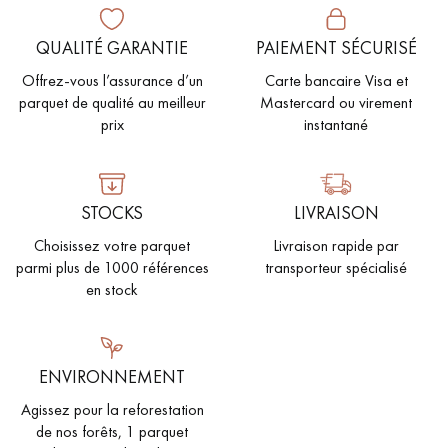
PARQUET VIEILLI
PARQUET EN CHÊNE FUMÉ
QUALITÉ GARANTIE
PAIEMENT SÉCURISÉ
PARQUET LAMES LARGES XXL
PARQUET EN CHÊNE
Offrez-vous l’assurance d’un
Carte bancaire Visa et
parquet de qualité au meilleur
Mastercard ou virement
ACCESSOIRES PARQUET
prix
instantané
D'INTÉRIEUR
STOCKS
LIVRAISON
Nos conseillers sont disponibles au
Choisissez votre parquet
Livraison rapide par
09-8899140
parmi plus de 1000 références
transporteur spécialisé
en stock
ENVIRONNEMENT
VOUS AVEZ UN PROJET ?
Agissez pour la reforestation
Nos experts sont à votre disposition pour vous guider pas à
de nos forêts, 1 parquet