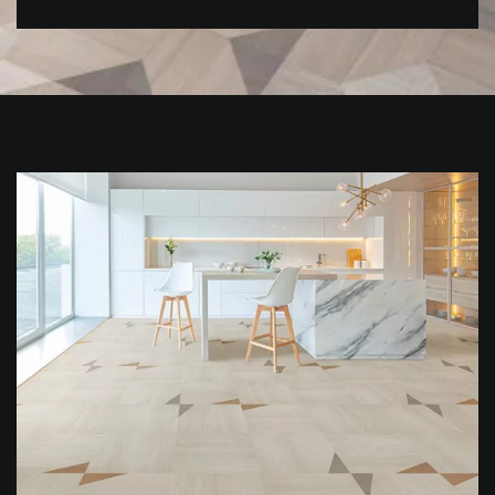
PARQUET VIEILLI
PARQUET EN CHÊNE FUMÉ
PARQUET LAMES LARGES XXL
PARQUET EN CHÊNE
ACCESSOIRES PARQUET
D'INTÉRIEUR
Nos conseillers sont disponibles au
09-8899140
VOUS AVEZ UN PROJET ?