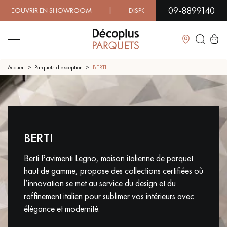
09-8899140
SHOWROOM | DISPONIBILITÉ IMMÉDIATE | LIVRAISON EXPRE
Fermer
Accueil
Parquets d'exception
BERTI
LES RECHERCHES LES PLUS COURANTES
CONTACTEZ-NOUS POUR VOTRE PROJET
BERTI
PARQUET MASSIF
PARQUET CONTRECOLLÉ -
FLOTTANT
Berti Pavimenti Legno, maison italienne de parquet
SOL PLAQUÉ BOIS VERITABLES
PARQUETS À MOTIFS
haut de gamme, propose des collections certifiées où
TRADITIONNELS
l’innovation se met au service du design et du
raffinement italien pour sublimer vos intérieurs avec
PARQUET EN BOIS EXOTIQUE
PARQUET VERNIS
élégance et modernité.
PARQUET HUILÉ
PARQUET EN BOIS BRUT