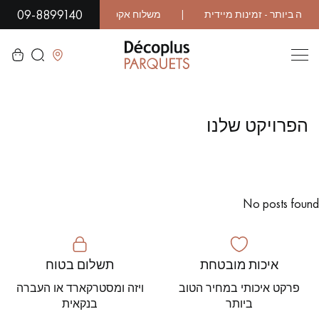
09-8899140
לסגור
הפרויקט שלנו
LES RECHERCHES LES PLUS COURANTES
פרקט גושני
פרקט רב שכבתי
No posts found
WOOD VENEER FLOORING
פרקט עם דפוס
פרקט עץ אקזוטי
פרקט לכה
איכות מובטחת
תשלום בטוח
פרקט גימור שמן
פרקט גולמי
פרקט איכותי במחיר הטוב
ויזה ומסטרקארד או העברה
ביותר
בנקאית
פרקט מיושן
פרקט עץ אלון מעושן