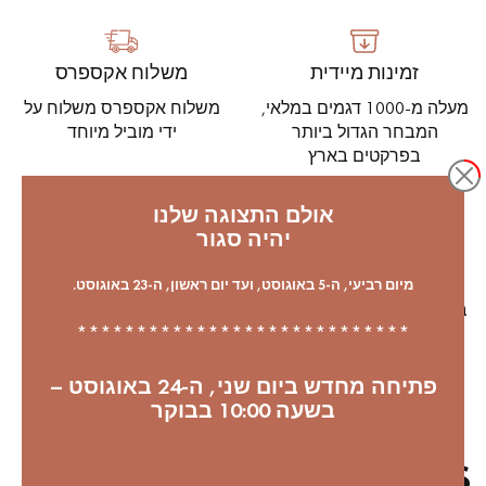
פרקט לוחות רחבים
פרקט עץ אלון
זמינות מיידית
משלוח אקספרס
אביזרי לפרקט
מעלה מ-1000 דגמים במלאי,
משלוח אקספרס משלוח על
המבחר הגדול ביותר
ידי מוביל מיוחד
בפרקטים בארץ
Our advisors are available at
אולם התצוגה שלנו
09-8899140
יהיה סגור
אחריות סביבתית
עזרו לייעור מחדש של יערות
מיום רביעי, ה-5 באוגוסט, ועד יום ראשון, ה-23 באוגוסט.
ברחבי העולם. לקנות 1 פרקט
****************************
= שותלים 1 עץ
?יש לכם פרויקט חדש
פתיחה מחדש ביום שני, ה-24 באוגוסט –
בשעה 10:00 בבוקר
המומחים שלנו עומדים לרשותכם כדי להדריך אותכם
שלב אחר שלב בבחירה ובהתקנה של הפרקט שלכם.