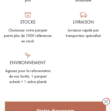
prix
instantané
PARQUET VIEILLI
PARQUET EN CHÊNE FUMÉ
PARQUET LAMES LARGES XXL
PARQUET EN CHÊNE
STOCKS
LIVRAISON
Choisissez votre parquet
Livraison rapide par
ACCESSOIRES PARQUET
D'INTÉRIEUR
parmi plus de 1000 références
transporteur spécialisé
en stock
Nos conseillers sont disponibles au
09-8899140
ENVIRONNEMENT
Agissez pour la reforestation
de nos forêts, 1 parquet
acheté = 1 arbre planté
VOUS AVEZ UN PROJET ?
Nos experts sont à votre disposition pour vous guider pas à
Notre showroom