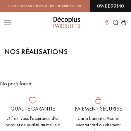
09-8899140
 DE 1000 MODÈLES À DÉCOUVRIR EN SHOWROOM | DISPONIBI
Fermer
NOS RÉALISATIONS
LES RECHERCHES LES PLUS COURANTES
PARQUET MASSIF
PARQUET CONTRECOLLÉ -
FLOTTANT
No posts found
SOL PLAQUÉ BOIS VERITABLES
PARQUETS À MOTIFS
TRADITIONNELS
QUALITÉ GARANTIE
PAIEMENT SÉCURISÉ
PARQUET EN BOIS EXOTIQUE
PARQUET VERNIS
Offrez-vous l’assurance d’un
Carte bancaire Visa et
PARQUET HUILÉ
PARQUET EN BOIS BRUT
parquet de qualité au meilleur
Mastercard ou virement