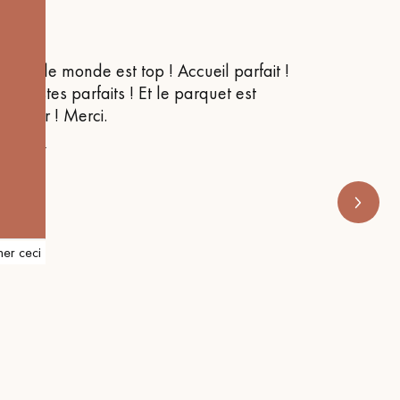
Obtenez un devis gratuit !
Tout le monde est top ! Accueil parfait !
Je suis
Caristes parfaits ! Et le parquet est
conseil
super ! Merci.
m’orien
s’appe
C.F.P.B.
RENOVE 
her ceci