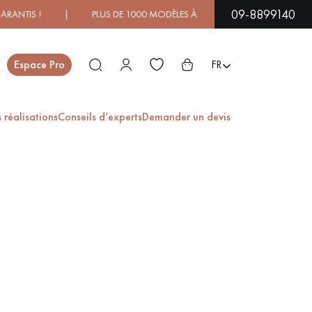
09-8899140
TIS ! | PLUS DE 1000 MODÈLES À DÉCOUVRIR EN SHOWROOM
Fermer
Espace Pro
FR
 réalisations
Conseils d’experts
Demander un devis
ES
PARQUET EN BOIS
PARQUET VERNIS
EXOTIQUE
PARQUET LAMES
PARQUET EN CHÊNE
LARGES XXL