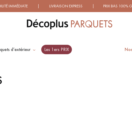
 IMMÉDIATE | LIVRAISON EXPRESS | PRIX BAS 100% GARAN
quets d’extérieur
Les 1ers PRIX
Nos
ES RECHERCHES LES PLUS COURANT
S
SOL PLAQUÉ BOIS
PARQUETS À MOTIFS
VERITABLES
TRADITIONNELS
PARQUET VIEILLI
PARQUET EN CHÊNE
FUMÉ