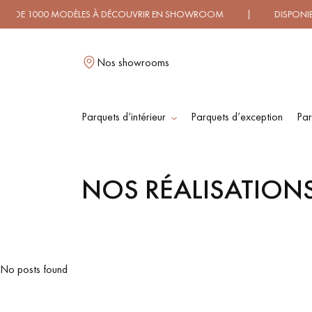
1000 MODÈLES À DÉCOUVRIR EN SHOWROOM | DISPONIBILITÉ
Nos showrooms
Parquets d’intérieur
Parquets d’exception
Par
L
NOS RÉALISATION
PARQUET MASSIF
PARQUET
CONTRECOLLÉ -
FLOTTANT
No posts found
PARQUET HUILÉ
PARQUET EN BOIS
BRUT