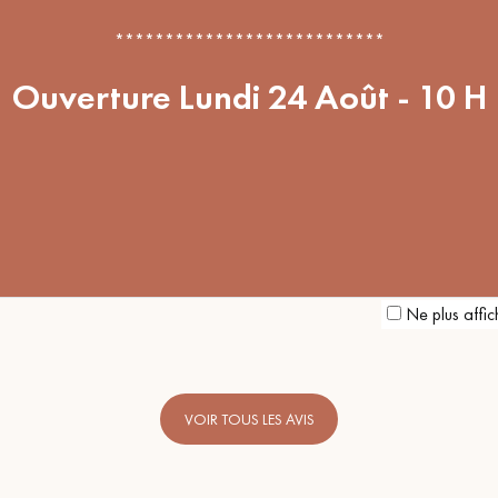
personnalisé
***************************
Conseil parfait, échanges fluides. Je
Ouverture Lundi 24 Août - 10 H
s
recommande totalement
BEILE FRANCK
n a
e
 ok
Ne plus affic
VOIR TOUS LES AVIS