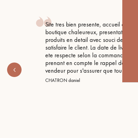
appelle
 , attentif
Site tres bien presente, accueil en
 très bon
boutique chaleureux, presentation de
produits en detail avec souci de
satisfaire le client. La date de livraiso
ete respecte selon la commande
prenant en compte le rappel de notr
vendeur pour s'assurer que tout etait
CHATRON daniel