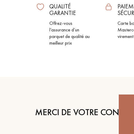
QUALITÉ
PAIEM
ACCESSOIRES
GARANTIE
SÉCUR
PARQUET D'INTÉRIEUR
Offrez-vous
Carte ba
l’assurance d’un
Masterc
parquet de qualité au
virement
meilleur prix
Nos experts sont 
MERCI DE VOTRE CONFIA
Un expert Décoplus Parque