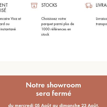
ENT
STOCKS
LIVR
ISÉ
ncaire Visa et
Choisissez votre
Livrais
ard ou
parquet parmi plus de
transpo
 instantané
1000 références en
Nos conseillers sont disponibles au
stock
09-8899140
VOUS AVEZ UN PROJET ?
Notre showroom
à votre disposition pour vous guider pas à pas dans le choix et la pose
NCE
sera fermé
du mercredi 05 Août au dimanche 23 Août.
ts vous
Demandez un rendez-vous